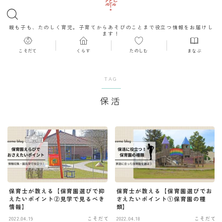
親も子も、たのしく育児。子育てからあそびのことまで役立つ情報をお届けし
ます！
こそだて
くらす
たのしむ
まなぶ
TAG
保活
保育士が教える【保育園選びで抑
保育士が教える【保育園選びでお
えたいポイント②見学で見るべき
さえたいポイント①保育園の種
情報】
類】
2022.04.19
こそだて
2022.04.18
こそだて